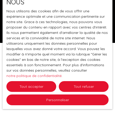
NOUS
À Schiltigheim, au début de la rue des Poilus, à
Nous utilisons des cookies afin de vous offrir une
proximité immédiate des commerces, des écoles
expérience optimale et une communication pertinente sur
et des transports, découvrez ce bel appartement 4
notre site. Grace à ces technologies, nous pouvons vous
pièces de 79,5 m² situé au 2ᵉ étage sur 3 d’une
proposer du contenu en rapport avec vos centres d'intérêt.
copropriété récente construite en 2014. La
Ils nous permettent également d'améliorer la qualité de nos
résidence dispose d’un ascenseur desservant les
services et la convivialité de notre site internet. Nous
utiliserons uniquement les données personnelles pour
étages depuis le sous-sol. L’appartement se
lesquelles vous avez donné votre accord. Vous pouvez les
compose d’une entrée avec placards, d’un WC
modifier à n'importe quel moment via la rubrique ″Gérer les
indépendant avec rangement ainsi que d’un espace
cookies″ en bas de notre site, à l'exception des cookies
de vie lumineux de 25 m² comprenant une cuisine
essentiels à son fonctionnement. Pour plus d'informations
ouverte sur le salon-séjour. Cet espace donne
sur vos données personnelles, veuillez consulter
accès à une agréable terrasse couverte de 14 m²
notre politique de confidentialité
.
exposée sud-ouest, véritable prolongement de la
pièce de vie, idéale pour profiter des beaux jours.
Tout accepter
Tout refuser
La terrasse donne également accès à un cellier /
débarras de 5 m² particulièrement pratique.
Personnaliser
L’espace nuit comprend trois chambres d’environ
12 m² chacune, dont une avec placards intégrés et
accès à une seconde terrasse de 5 m² orientée