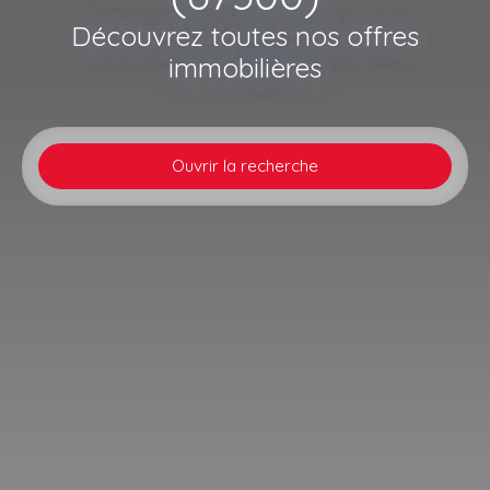
Découvrez toutes nos offres
immobilières
Ouvrir la recherche
Type d'offre
Vente
Type de bien
Appartement
Localisation
Schiltigheim (67300)
Budget max (€)
Surface min (m²)