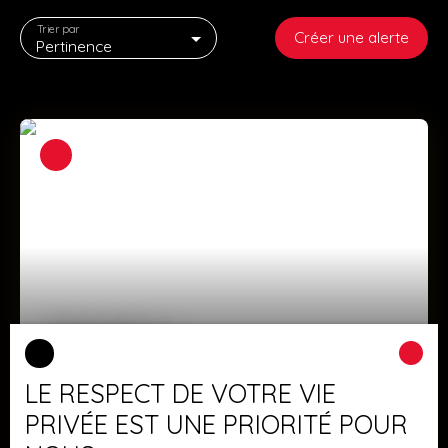
Trier par
Créer une alerte
Pertinence
279 000
€
LE RESPECT DE VOTRE VIE
Bel appartement avec 2 terrasses!
PRIVÉE EST UNE PRIORITÉ POUR
4
pièces
80
m²
Schiltigheim 67300