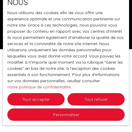
NOUS
Appartement T3 Neuf avec Jardin et Terrasse - 1ère
Nous utilisons des cookies afin de vous offrir une
occupation! Découvrez ce magnifique
expérience optimale et une communication pertinente sur
appartement T3 neuf, situé dans une très belle
notre site. Grace à ces technologies, nous pouvons vous
résidence achevée en 2024. Avec une surface
proposer du contenu en rapport avec vos centres d'intérêt.
habitable de 75 m², cet appartement Rez de Jardin
Ils nous permettent également d'améliorer la qualité de nos
allie modernité et confort pour une vie quotidienne
services et la convivialité de notre site internet. Nous
utiliserons uniquement les données personnelles pour
agréable et élégante. Le logement se compose
lesquelles vous avez donné votre accord. Vous pouvez les
d'une spacieuse pièce de vie de 35 m² avec cuisine
modifier à n'importe quel moment via la rubrique ″Gérer les
américaine équipée, parfaite pour recevoir vos
cookies″ en bas de notre site, à l'exception des cookies
invités, et bénéficiant d'un accès direct sur la
essentiels à son fonctionnement. Pour plus d'informations
terrasse de plus de 9m² et sur le jardin privatif de
sur vos données personnelles, veuillez consulter
106 m². L'espace nuit se compose de deux
notre politique de confidentialité
.
chambres confortables et d'une salle de bain
moderne toute équipée. Un wc indépendant
Tout accepter
Tout refuser
complète l'agencement de cet appartement pour
plus de confort au quotidien. Le logement bénéficie
Personnaliser
également d'un garage situé au sous-sol avec
porte motorisée, d'une place de parking extérieure
et d'un chauffage individuel au gaz et au sol.