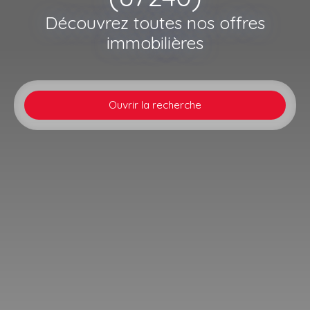
Découvrez toutes nos offres
immobilières
Ouvrir la recherche
Type d'offre
Vente
Type de bien
Appartement
Localisation
Kaltenhouse (67240)
Budget max (€)
Surface min (m²)