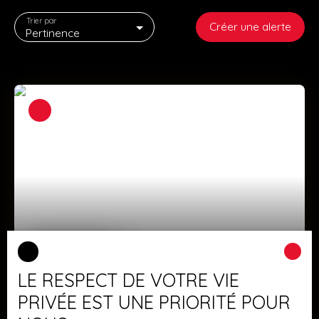
Trier par
Créer une alerte
Pertinence
268 500
€
LE RESPECT DE VOTRE VIE
1ère occupation-Rez de jardin neuf!
PRIVÉE EST UNE PRIORITÉ POUR
3
pièces
75
m²
Kaltenhouse 67240