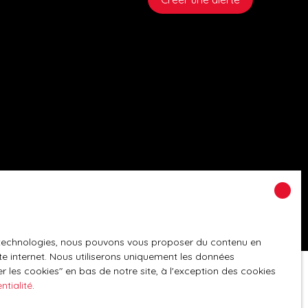
es technologies, nous pouvons vous proposer du contenu en
ite internet. Nous utiliserons uniquement les données
 les cookies″ en bas de notre site, à l'exception des cookies
ntialité
.