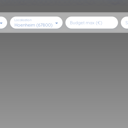
Localisation
Budget max (€)
S
Hoenheim (67800)