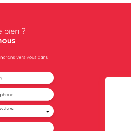
e bien ?
nous
iendrons vers vous dans
m
éphone
souhaitez