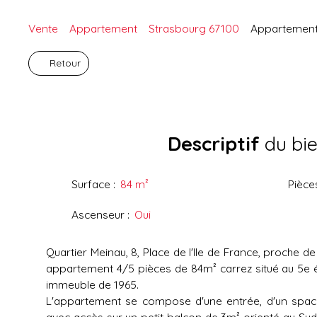
Vente
Appartement
Strasbourg 67100
Appartement 
Retour
Descriptif
du bi
Surface
:
84
m²
Pièce
Ascenseur
:
Oui
Quartier Meinau, 8, Place de l'Ile de France, proche 
appartement 4/5 pièces de 84m² carrez situé au 5e 
immeuble de 1965.
L'appartement se compose d'une entrée, d'un spac
avec accès sur un petit balcon de 3m² orienté au S