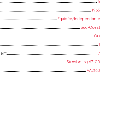
5
1965
Equipée/Indépendante
Sud-Ouest
Oui
1
ment
7
Strasbourg 67100
VA2160