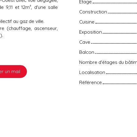
Étage
 9,11 et 12m², d'une salle
Construction
ctif au gaz de ville.
Cuisine
re (chauffage, ascenseur,
Exposition
).
Cave
Balcon
Nombre d'étages du bâti
r un mail
Localisation
Référence