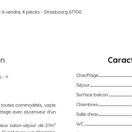
à vendre, 4 pièces - Strasbourg 67100
en
Caract
Chauffage
s
:
4
Séjour
Surface balcon
Chambres
de toutes commodités, vaste
étage avec ascenseur d'un
Salle d'eau
WC
ieux salon-séjour de 27m²
ud-Ouest avec vue dégagée,