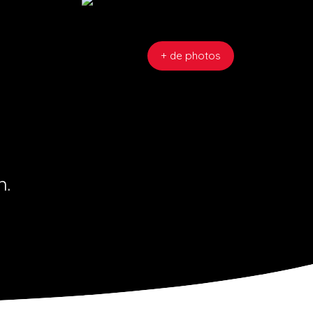
+ de photos
n.