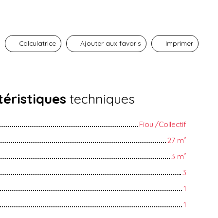
Calculatrice
Ajouter aux favoris
Imprimer
éristiques
techniques
Fioul/Collectif
27
m²
3
m²
3
1
1