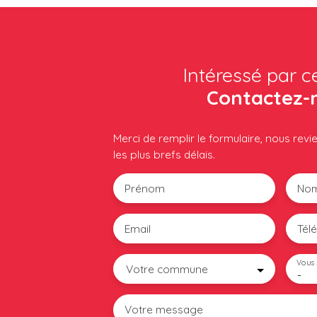
Intéressé par c
Contactez-
Merci de remplir le formulaire, nous rev
les plus brefs délais.
Prénom
No
Email
Tél
Vous 
Votre commune
-
Votre message