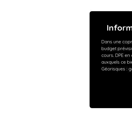
Infor
Dans une copr
budget prévis
cours. DPE en 
auxquels ce bi
Géorisques : g