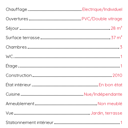
Chauffage
Electrique/Individuel
Ouvertures
PVC/Double vitrage
Séjour
28
m²
Surface terrasse
37
m²
Chambres
3
WC
1
Étage
1
Construction
2010
État intérieur
En bon état
Cuisine
Nue/Indépendante
Ameublement
Non meublé
Vue
Jardin, terrasse
Stationnement intérieur
1