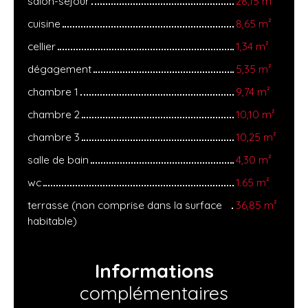
salon-séjour
28,15 m²
cuisine
8,65 m²
cellier
1,34 m²
dégagement
5,35 m²
chambre 1
9,74 m²
chambre 2
10,10 m²
chambre 3
10,25 m²
salle de bain
4,30 m²
wc
1.65 m²
terrasse (non comprise dans la surface
36,85 m²
habitable)
Informations
complémentaires