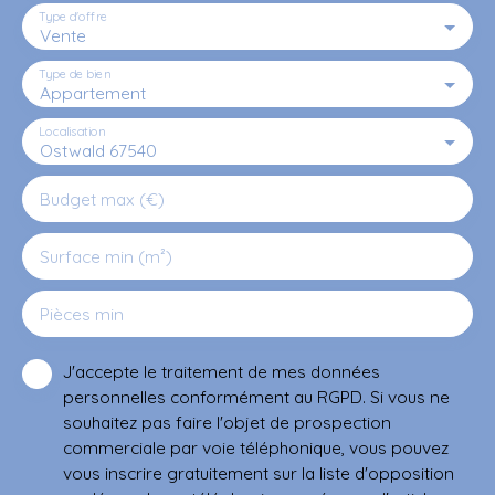
Type d'offre
Vente
Type de bien
Appartement
Localisation
Ostwald 67540
Budget max (€)
Surface min (m²)
Pièces min
J'accepte le traitement de mes données
personnelles conformément au RGPD. Si vous ne
souhaitez pas faire l'objet de prospection
commerciale par voie téléphonique, vous pouvez
vous inscrire gratuitement sur la liste d'opposition