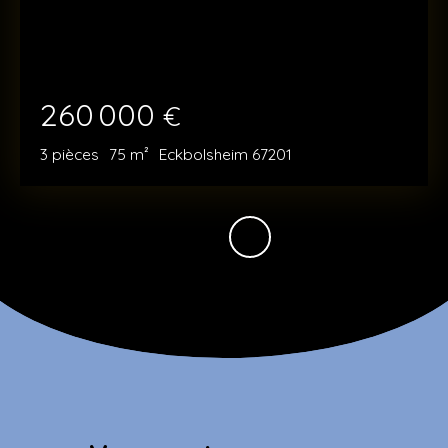
260 000
€
3
pièces
75
m²
Eckbolsheim 67201