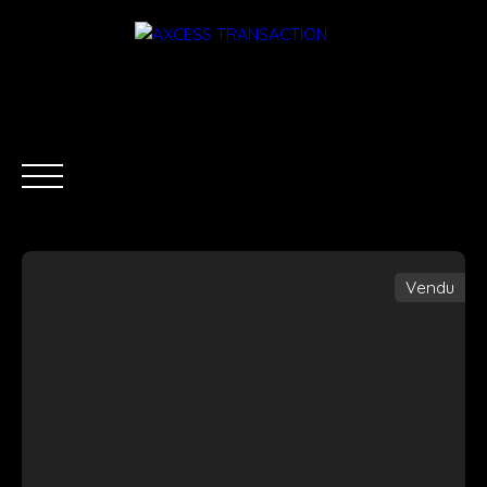
Vendu
ACCUEIL
ÉQUIPE
ACHETER
LOUER
ESTIMATI
Être rappelé