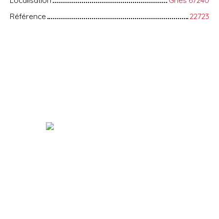
Localisation
Gries 67240
Référence
22723