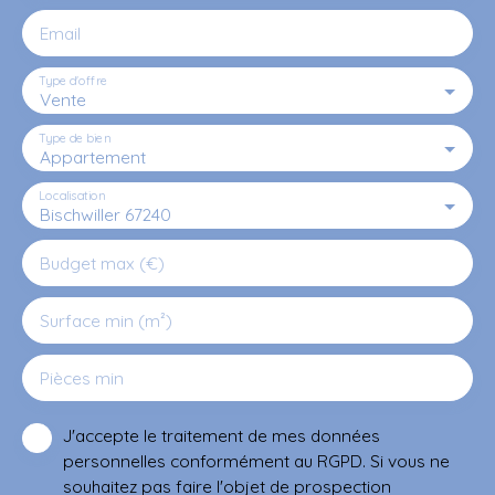
Email
Type d'offre
Vente
Type de bien
Appartement
Localisation
Bischwiller 67240
Budget max (€)
Surface min (m²)
Pièces min
J'accepte le traitement de mes données
personnelles conformément au RGPD. Si vous ne
souhaitez pas faire l'objet de prospection