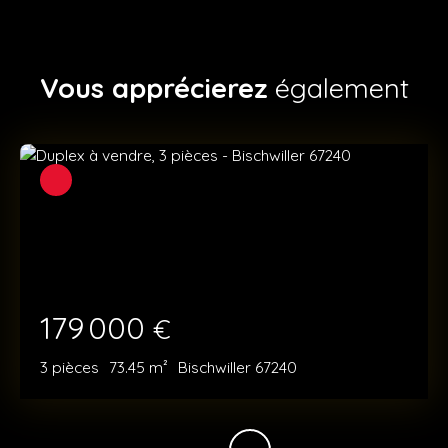
Vous apprécierez
également
179 000
€
3
pièces
73.45
m²
Bischwiller 67240