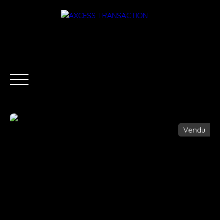
Vendu
ACCUEIL
ÉQUIPE
ACHETER
LOUER
ESTIMATI
Être rappelé