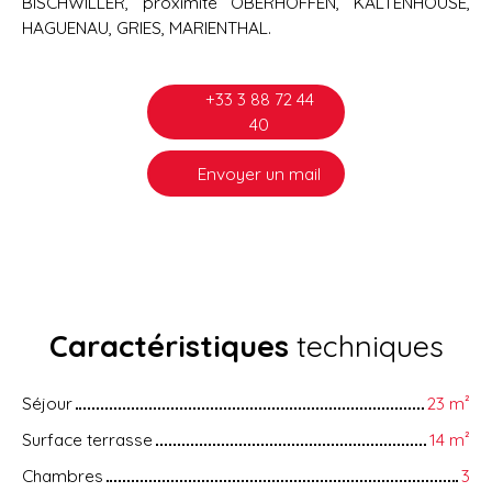
BISCHWILLER, proximité OBERHOFFEN, KALTENHOUSE,
HAGUENAU, GRIES, MARIENTHAL.
+33 3 88 72 44
40
Envoyer un mail
Caractéristiques
techniques
Séjour
23
m²
Surface terrasse
14
m²
Chambres
3