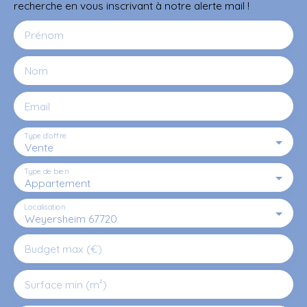
recherche en vous inscrivant à notre alerte mail !
Prénom
Nom
Email
Type d'offre
Vente
Type de bien
Appartement
Localisation
Weyersheim 67720
Budget max (€)
Surface min (m²)