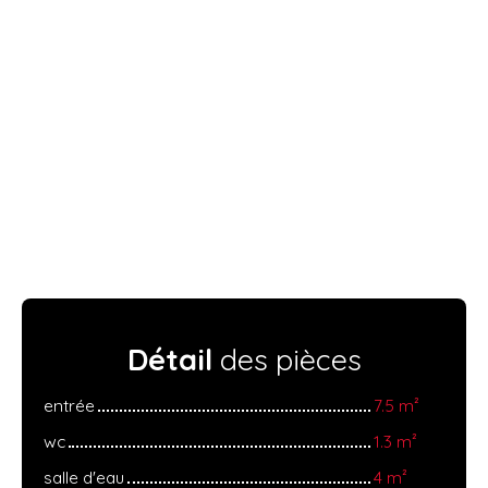
Détail
des pièces
entrée
7.5 m²
wc
1.3 m²
salle d'eau
4 m²