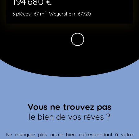
194 680
€
3
pièces
67
m²
Weyersheim 67720
Vous ne trouvez pas
le bien de vos rêves ?
Ne manquez plus aucun bien correspondant à votre