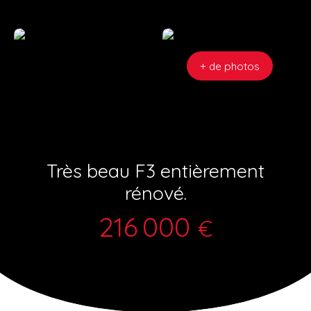
+ de photos
Très beau F3 entièrement
rénové.
216 000
€