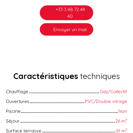
+33 3 88 72 44
40
Envoyer un mail
Caractéristiques
techniques
Chauffage
Gaz/Collectif
Ouvertures
PVC/Double vitrage
Piscine
Non
Séjour
26
m²
Surface terrasse
61
m²