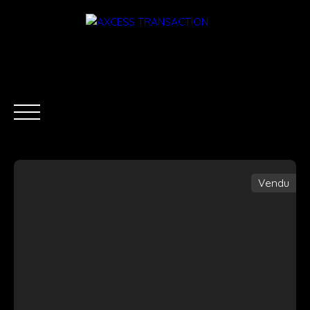
Vendu
ACCUEIL
ÉQUIPE
ACHETER
LOUER
ESTIMATI
Être rappelé