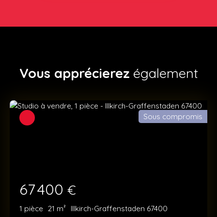
Vous apprécierez
également
Sous compromis
67 400
€
1
pièce
21
m²
Illkirch-Graffenstaden 67400