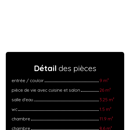
Détail
des pièces
entrée / couloir
9 m²
pièce de vie avec cuisine et salon
26 m²
salle d'eau
3.25 m²
wc
1.5 m²
chambre
11.9 m²
chambre
8.6 m²