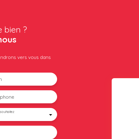
e bien ?
nous
iendrons vers vous dans
m
éphone
souhaitez