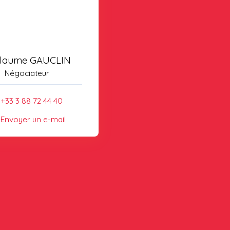
llaume GAUCLIN
Négociateur
+33 3 88 72 44 40
Envoyer un e-mail