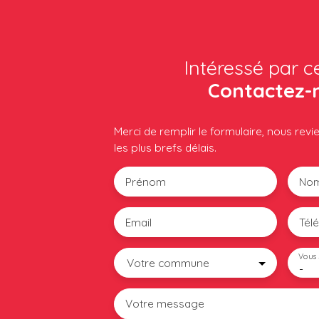
Intéressé par c
Contactez-
Merci de remplir le formulaire, nous rev
les plus brefs délais.
Prénom
No
Email
Tél
Vous 
Votre commune
-
Votre message