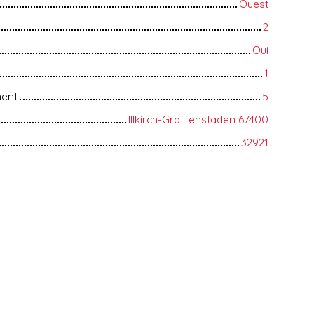
Ouest
2
Oui
1
ment
5
Illkirch-Graffenstaden 67400
32921