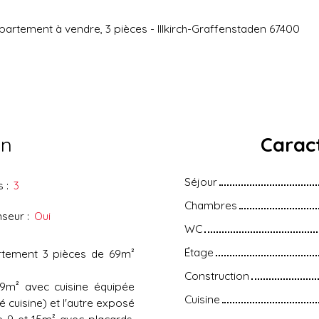
artement à vendre, 3 pièces - Illkirch-Graffenstaden 67400
en
Caract
Séjour
s
:
3
Chambres
nseur
:
Oui
WC
Étage
partement 3 pièces de 69m²
Construction
9m² avec cuisine équipée
Cuisine
é cuisine) et l'autre exposé
e 9 et 15m² avec placards,