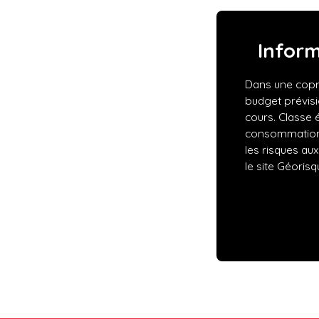
Infor
Dans une copr
budget prévis
cours. Classe 
consommation 
les risques au
le site Géorisq