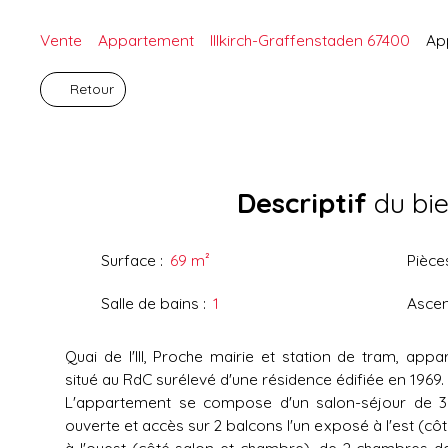
Vente
Appartement
Illkirch-Graffenstaden 67400
App
Retour
Descriptif
du bi
Surface
:
69
m²
Pièce
Salle de bains
:
1
Asce
Quai de l'Ill, Proche mairie et station de tram, ap
situé au RdC surélevé d'une résidence édifiée en 1969.
L'appartement se compose d'un salon-séjour de 3
ouverte et accès sur 2 balcons l'un exposé à l'est (côt
à l'ouest (côté salon et chambre), de 2 chambres d