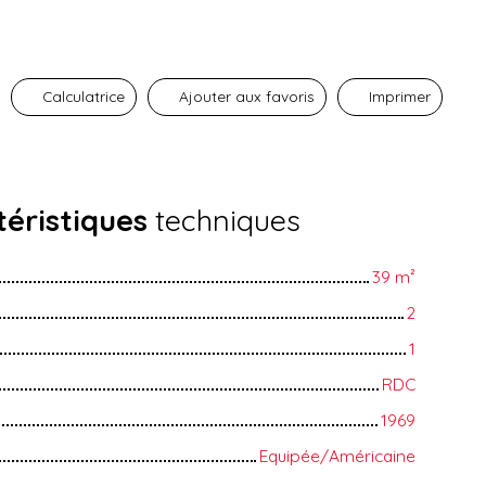
Calculatrice
Ajouter aux favoris
Imprimer
éristiques
techniques
39
m²
2
1
RDC
1969
Equipée/Américaine