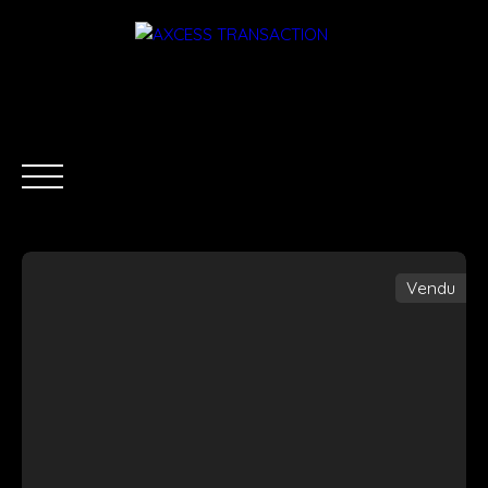
Vendu
ACCUEIL
ÉQUIPE
ACHETER
LOUER
ESTIMATI
Être rappelé