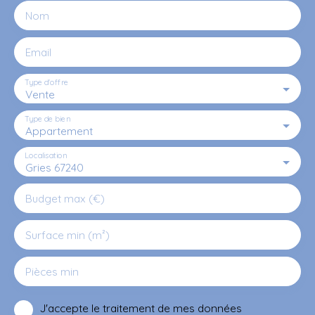
Nom
Email
Type d'offre
Vente
Type de bien
Appartement
Localisation
Gries 67240
Budget max (€)
Surface min (m²)
Pièces min
J'accepte le traitement de mes données