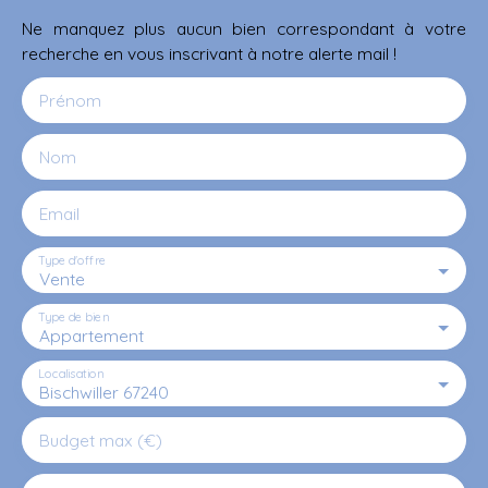
Ne manquez plus aucun bien correspondant à votre
recherche en vous inscrivant à notre alerte mail !
Prénom
Nom
Email
Type d'offre
Vente
Type de bien
Appartement
Localisation
Bischwiller 67240
Budget max (€)