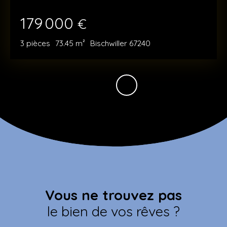
179 000
€
3
pièces
73.45
m²
Bischwiller 67240
Vous ne trouvez pas
le bien de vos rêves ?