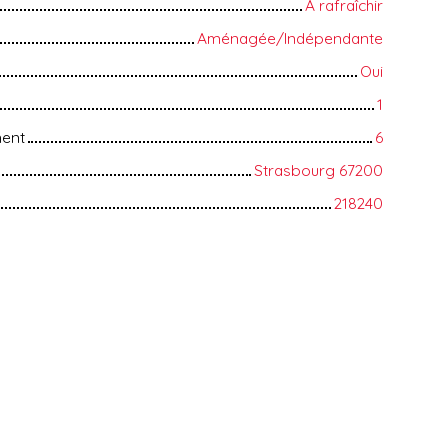
A rafraîchir
Aménagée/Indépendante
Oui
1
ment
6
Strasbourg 67200
218240