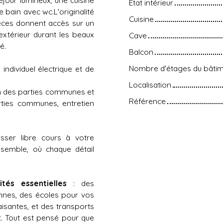
État intérieur
 bain avec wc.L'originalité
Cuisine
ièces donnent accès sur un
'extérieur durant les beaux
Cave
é.
Balcon
Nombre d'étages du bâti
ndividuel électrique et de
Localisation
en des parties communes et
Référence
rties communes, entretien
sser libre cours à votre
ssemble, où chaque détail
tés essentielles
: des
nnes, des écoles pour vos
isantes, et des transports
. Tout est pensé pour que