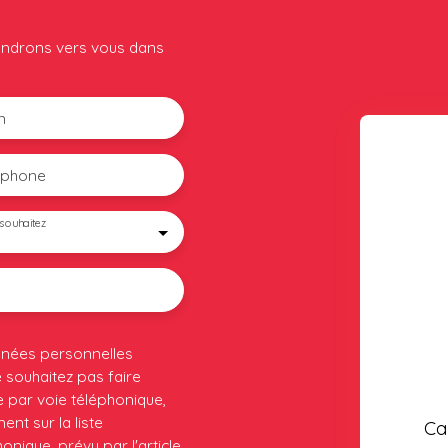
iendrons vers vous dans
m
éphone
souhaitez
nnées personnelles
souhaitez pas faire
 par voie téléphonique,
nt sur la liste
Ca
nique, prévu par l'article