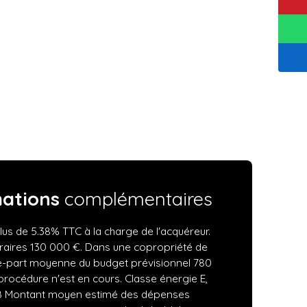
mations
complémentaires
lus de 5.38% TTC à la charge de l'acquéreur.
raires 130 000 €. Dans une copropriété de
te-part moyenne du budget prévisionnel 780
rocédure n'est en cours. Classe énergie E,
 B Montant moyen estimé des dépenses