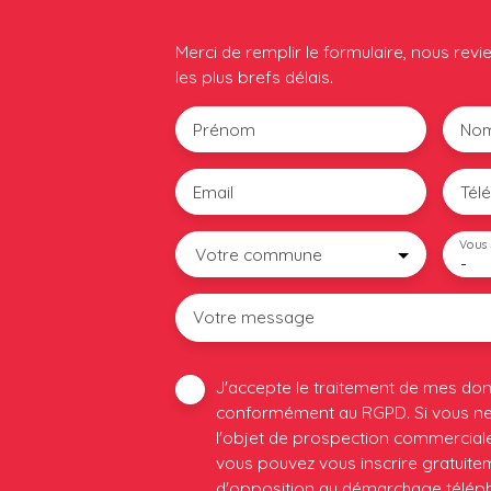
Merci de remplir le formulaire, nous rev
les plus brefs délais.
Prénom
No
Email
Tél
Vous 
Votre commune
-
Votre message
J'accepte le traitement de mes do
conformément au RGPD. Si vous ne 
l'objet de prospection commerciale
vous pouvez vous inscrire gratuiteme
d'opposition au démarchage télépho