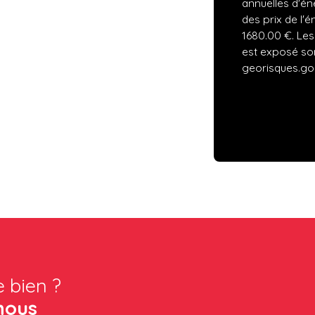
annuelles d'én
des prix de l'é
1680.00 €. Les
est exposé son
georisques.gou
e bien ?
nous