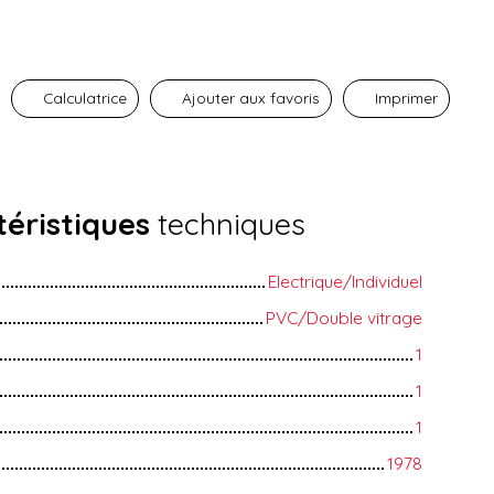
Calculatrice
Ajouter aux favoris
Imprimer
éristiques
techniques
Electrique/Individuel
PVC/Double vitrage
1
1
1
1978