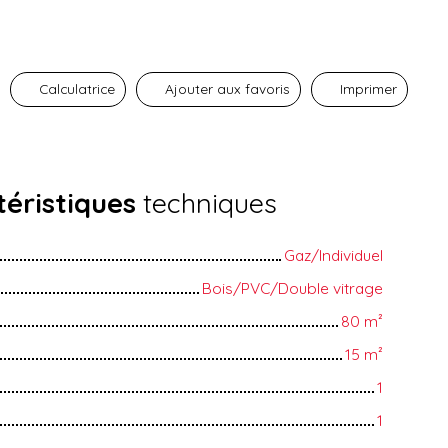
Calculatrice
Ajouter aux favoris
Imprimer
éristiques
techniques
Gaz/Individuel
Bois/PVC/Double vitrage
80
m²
15
m²
1
1