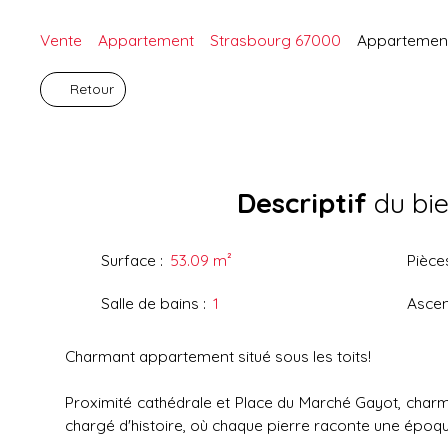
Vente
Appartement
Strasbourg 67000
Appartement
Retour
Descriptif
du bi
Surface
:
53.09
m²
Pièce
Salle de bains
:
1
Asce
Charmant appartement situé sous les toits!
Proximité cathédrale et Place du Marché Gayot, cha
chargé d'histoire, où chaque pierre raconte une époqu