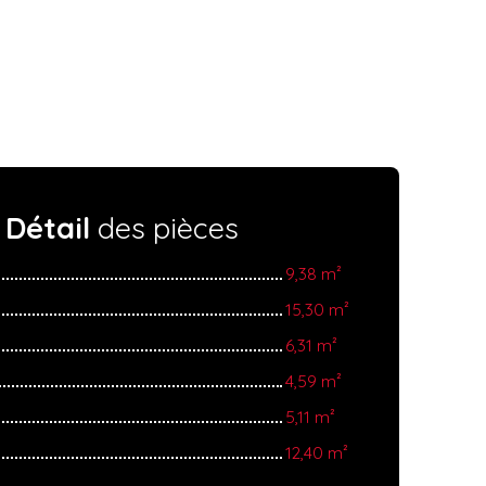
Détail
des pièces
9,38 m²
15,30 m²
6,31 m²
4,59 m²
5,11 m²
12,40 m²