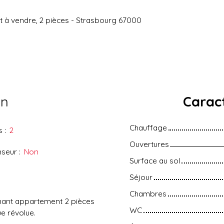
 à vendre, 2 pièces - Strasbourg 67000
en
Caract
Chauffage
s
:
2
Ouvertures
nseur
:
Non
Surface au sol
Séjour
Chambres
rmant appartement 2 pièces
WC
e révolue.