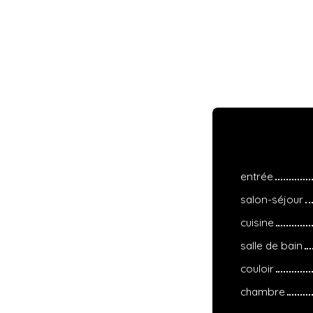
entrée
salon-séjour
cuisine
salle de bain
couloir
chambre