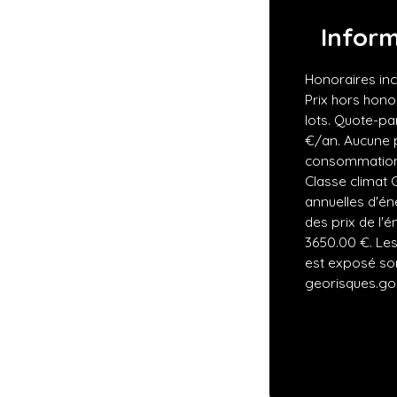
Infor
Honoraires inc
Prix hors hono
lots. Quote-p
€/an. Aucune 
consommation 
Classe climat
annuelles d'én
des prix de l'é
3650.00 €. Les
est exposé son
georisques.gou