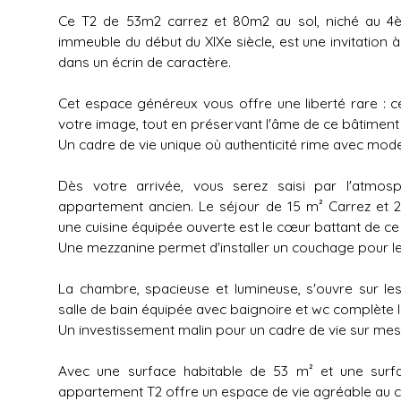
Ce T2 de 53m2 carrez et 80m2 au sol, niché au 4è
immeuble du début du XIXe siècle, est une invitation à
dans un écrin de caractère.
Cet espace généreux vous offre une liberté rare : ce
votre image, tout en préservant l'âme de ce bâtimen
Un cadre de vie unique où authenticité rime avec mode
Dès votre arrivée, vous serez saisi par l'atmos
appartement ancien. Le séjour de 15 m² Carrez et 
une cuisine équipée ouverte est le cœur battant de ce l
Une mezzanine permet d'installer un couchage pour l
La chambre, spacieuse et lumineuse, s'ouvre sur le
salle de bain équipée avec baignoire et wc complète l
Un investissement malin pour un cadre de vie sur mes
Avec une surface habitable de 53 m² et une surf
appartement T2 offre un espace de vie agréable au ce