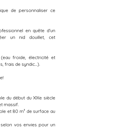
unique de personnaliser ce
ofessionnel en quête d'un
er un nid douillet, cet
au froide, électricité et
rais de syndic...).
e!
le du début du XIXe siècle
t massif.
ble et 80 m² de surface au
eur selon vos envies pour un