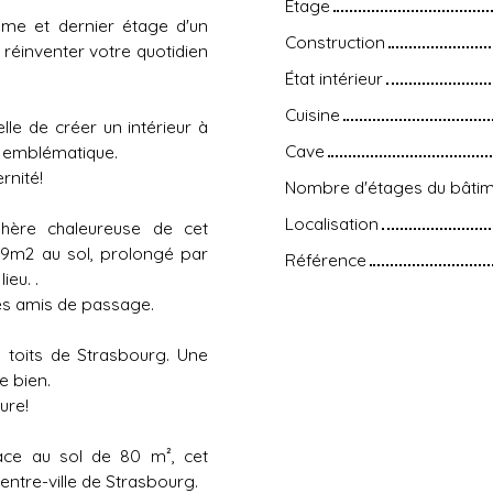
Étage
me et dernier étage d'un
Construction
 réinventer votre quotidien
État intérieur
Cuisine
lle de créer un intérieur à
Cave
t emblématique.
rnité!
Nombre d'étages du bâti
Localisation
phère chaleureuse de cet
29m2 au sol, prolongé par
Référence
ieu. .
es amis de passage.
s toits de Strasbourg. Une
e bien.
ure!
ace au sol de 80 m², cet
ntre-ville de Strasbourg.