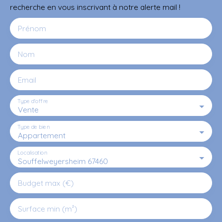
recherche en vous inscrivant à notre alerte mail !
Prénom
Nom
Email
Type d'offre
Vente
Type de bien
Appartement
Localisation
Souffelweyersheim 67460
Budget max (€)
Surface min (m²)