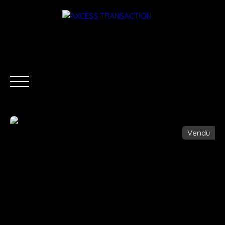
Vendu
ACCUEIL
ÉQUIPE
ACHETER
LOUER
ESTIMATI
Être rappelé