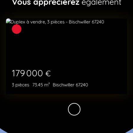
Vous apprécierez
également
179 000
€
3
pièces
73.45
m²
Bischwiller 67240