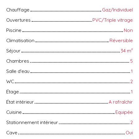
Chauffage
Gaz/Individuel
Ouvertures
PVC/Triple vitrage
Piscine
Non
Climatisation
Réversible
Séjour
34
m²
Chambres
5
Salle d'eau
1
WC
2
Étage
1
État intérieur
A rafraîchir
Cuisine
Equipée
Stationnement intérieur
2
Cave
Oui