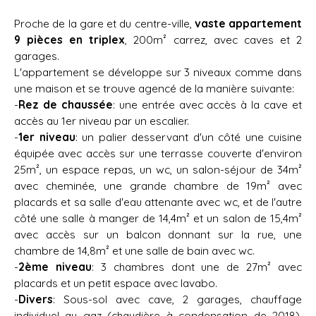
Proche de la gare et du centre-ville,
vaste appartement
9 pièces en triplex
, 200m² carrez, avec caves et 2
garages.
L'appartement se développe sur 3 niveaux comme dans
une maison et se trouve agencé de la manière suivante:
-
Rez de chaussée
: une entrée avec accès à la cave et
accès au 1er niveau par un escalier.
-
1er niveau
: un palier desservant d'un côté une cuisine
équipée avec accès sur une terrasse couverte d'environ
25m², un espace repas, un wc, un salon-séjour de 34m²
avec cheminée, une grande chambre de 19m² avec
placards et sa salle d'eau attenante avec wc, et de l'autre
côté une salle à manger de 14,4m² et un salon de 15,4m²
avec accès sur un balcon donnant sur la rue, une
chambre de 14,8m² et une salle de bain avec wc.
-
2ème niveau
: 3 chambres dont une de 27m² avec
placards et un petit espace avec lavabo.
-
Divers
: Sous-sol avec cave, 2 garages, chauffage
individuel au gaz (chaudière à condensation de 2018),