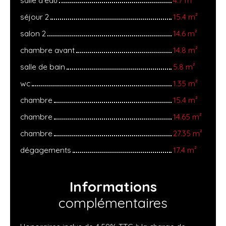
séjour 2
15.4 m²
salon 2
14.6 m²
chambre avant
14.8 m²
salle de bain
5.8 m²
wc
1.35 m²
chambre
15.4 m²
chambre
14.65 m²
chambre
27.35 m²
dégagements
17.4 m²
Informations
complémentaires