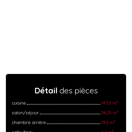
Détail
des pièces
cuisine
14.55 m²
salon/séjour
34.25 m²
chambre arrière
19.2 m²
salle d'eau
4.7 m²