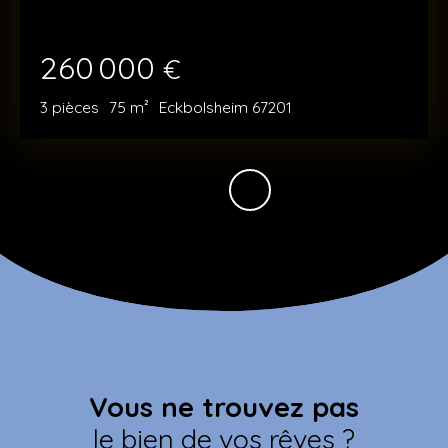
260 000
€
3
pièces
75
m²
Eckbolsheim 67201
Vous ne trouvez pas
le bien de vos rêves ?