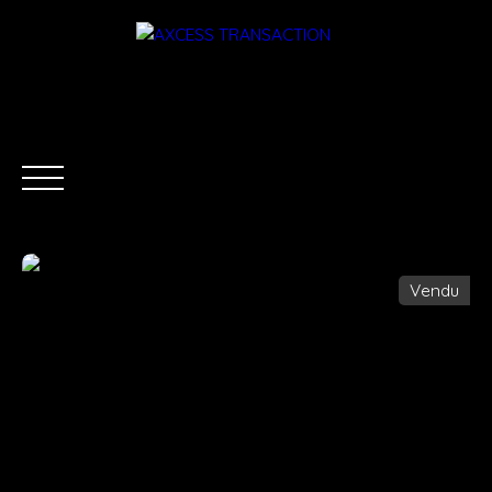
Vendu
ACCUEIL
ÉQUIPE
ACHETER
LOUER
ESTIMATI
Être rappelé