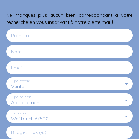
Ne manquez plus aucun bien correspondant à votre
recherche en vous inscrivant à notre alerte mail !
Prénom
Nom
Email
Type d'offre
Vente
Type de bien
Appartement
Localisation
Weitbruch 67500
Budget max (€)