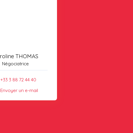
roline THOMAS
Négociatrice
+33 3 88 72 44 40
Envoyer un e-mail