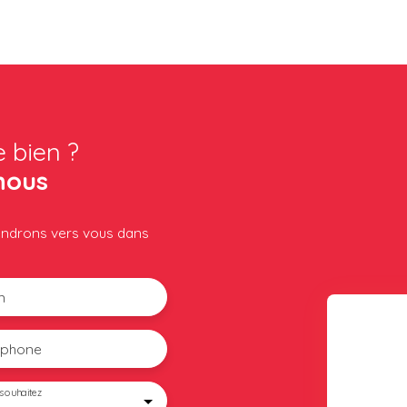
e bien ?
nous
iendrons vers vous dans
m
éphone
souhaitez