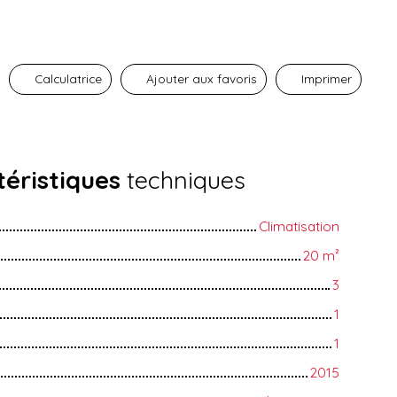
Calculatrice
Ajouter aux favoris
Imprimer
éristiques
techniques
Climatisation
20
m²
3
1
1
2015