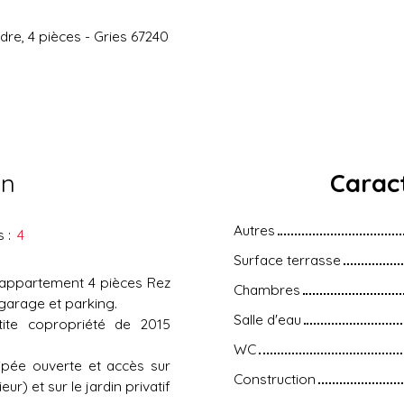
re, 4 pièces - Gries 67240
en
Caract
Autres
s
:
4
Surface terrasse
l appartement 4 pièces Rez
Chambres
 garage et parking.
Salle d'eau
ite copropriété de 2015
WC
ipée ouverte et accès sur
Construction
r) et sur le jardin privatif