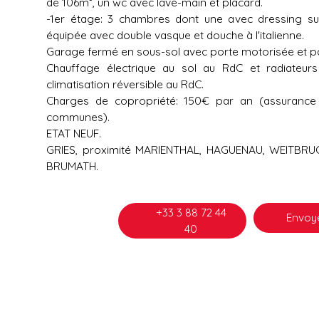
de 106m², un wc avec lave-main et placard.
-1er étage: 3 chambres dont une avec dressing su
équipée avec double vasque et douche à l'italienne.
Garage fermé en sous-sol avec porte motorisée et pa
Chauffage électrique au sol au RdC et radiateur
climatisation réversible au RdC.
Charges de copropriété: 150€ par an (assurance e
communes).
ETAT NEUF.
GRIES, proximité MARIENTHAL, HAGUENAU, WEITBRU
BRUMATH.
+33 3 88 72 44
Envoye
40