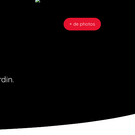
+ de photos
din.