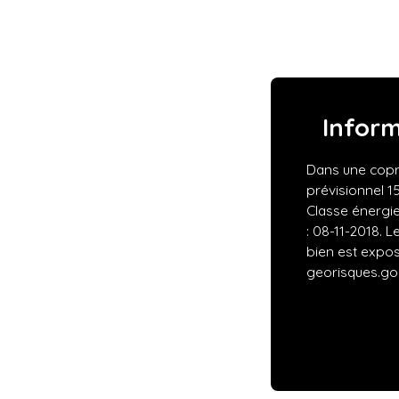
Infor
Dans une copr
prévisionnel 1
Classe énergie
: 08-11-2018. L
bien est expos
georisques.gou