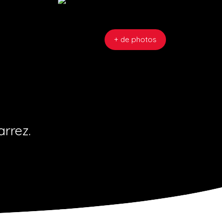
+ de photos
rrez.