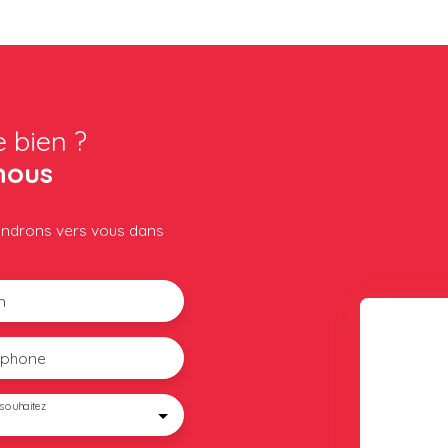
e bien ?
nous
iendrons vers vous dans
m
éphone
souhaitez