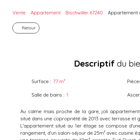
Vente
Appartement
Bischwiller 67240
Appartement à 
Retour
Descriptif
du bi
Surface
:
77
m²
Pièce
Salle de bains
:
1
Asce
Au calme mais proche de la gare, joli appartement
situé dans une copropriété de 2013 avec terrasse et 
L'appartement situé au 1er étage se compose d'un
rangement, d'un salon-séjour de 25m² avec cuisine éq
une terrasse couverte de 10m² orientée Sud-Ouest, 