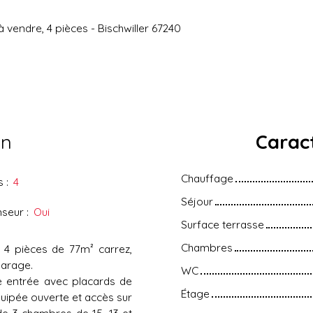
vendre, 4 pièces - Bischwiller 67240
en
Caract
Chauffage
s
:
4
Séjour
nseur
:
Oui
Surface terrasse
Chambres
 4 pièces de 77m² carrez,
garage.
WC
e entrée avec placards de
Étage
uipée ouverte et accès sur
de 3 chambres de 15, 13 et