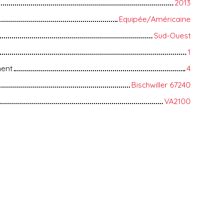
2013
Equipée/Américaine
Sud-Ouest
1
ment
4
Bischwiller 67240
VA2100