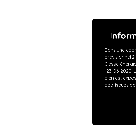
Infor
Dans une copr
prévisionnel 2
Classe énergie
: 23-06-2020. 
bien est expos
georisques.gou