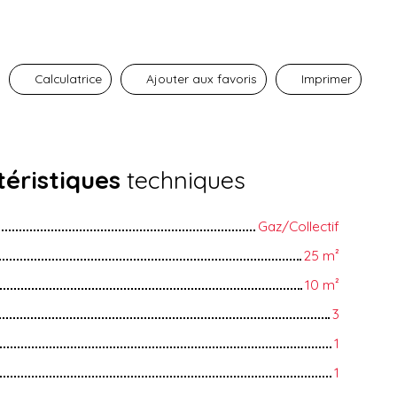
Calculatrice
Ajouter aux favoris
Imprimer
éristiques
techniques
Gaz/Collectif
25
m²
10
m²
3
1
1