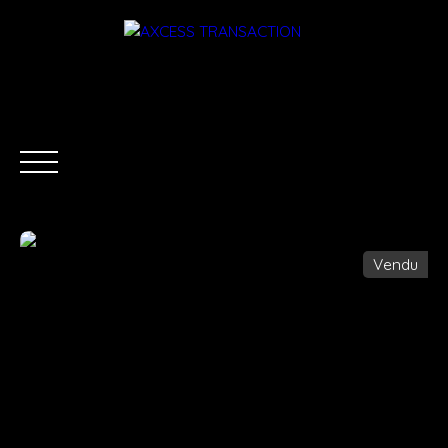
Vendu
ACCUEIL
ÉQUIPE
ACHETER
LOUER
ESTIMATI
Être rappelé