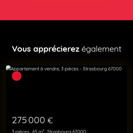
Vous apprécierez
également
275 000
€
3
pièces
65
m²
Strasbourg 67000