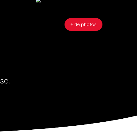
+ de photos
se.