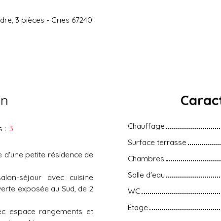
re, 3 pièces - Gries 67240
en
Caract
Chauffage
s
:
3
Surface terrasse
e d'une petite résidence de
Chambres
Salle d'eau
lon-séjour avec cuisine
verte exposée au Sud, de 2
WC
Étage
ec espace rangements et