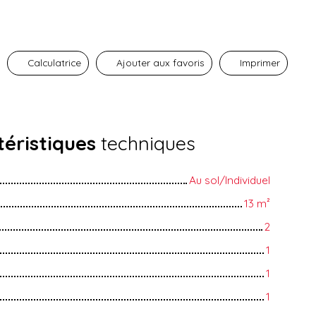
Calculatrice
Ajouter aux favoris
Imprimer
éristiques
techniques
Au sol/Individuel
13
m²
2
1
1
1