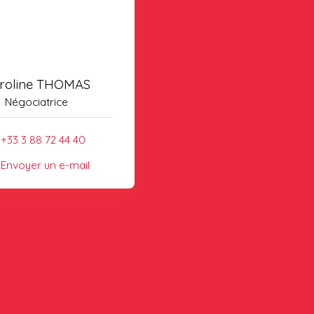
roline THOMAS
Négociatrice
+33 3 88 72 44 40
Envoyer un e-mail