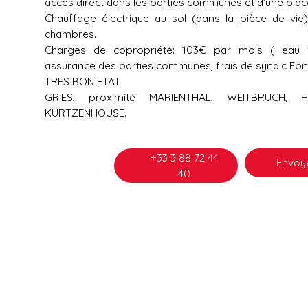
accès direct dans les parties communes et d'une plac
Chauffage électrique au sol (dans la pièce de vie
chambres.
Charges de copropriété: 103€ par mois ( eau fro
assurance des parties communes, frais de syndic Fonc
TRES BON ETAT.
GRIES, proximité MARIENTHAL, WEITBRUCH, H
KURTZENHOUSE.
+33 3 88 72 44
Envoye
40