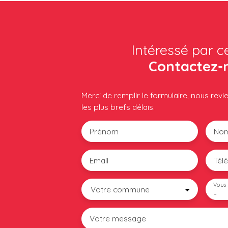
Intéressé par c
Contactez-
Merci de remplir le formulaire, nous rev
les plus brefs délais.
Prénom
No
Email
Tél
Vous 
Votre commune
-
Votre message