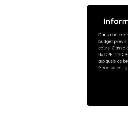
Infor
Dans une copr
budget prévisi
cours. Classe 
du DPE : 24-09
auxquels ce bi
Géorisques : g