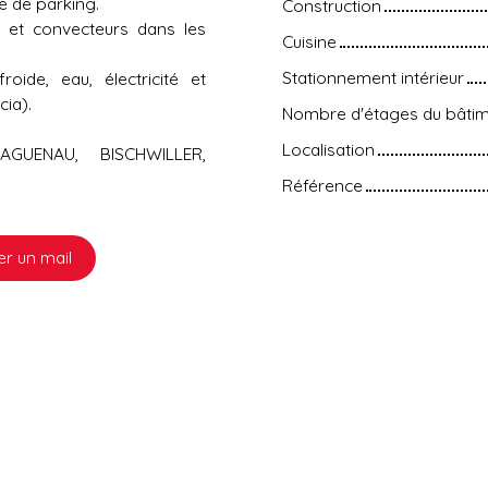
e de parking.
Construction
) et convecteurs dans les
Cuisine
Stationnement intérieur
ide, eau, électricité et
ia).
Nombre d'étages du bâti
Localisation
AGUENAU, BISCHWILLER,
Référence
r un mail