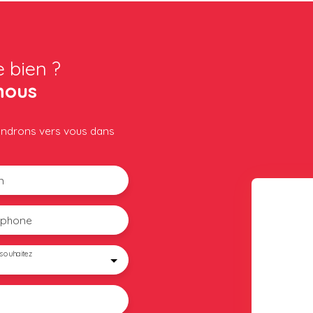
e bien ?
nous
iendrons vers vous dans
m
éphone
souhaitez