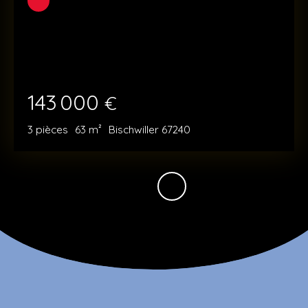
143 000
€
3
pièces
63
m²
Bischwiller 67240