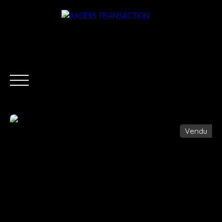
Vendu
ACCUEIL
ÉQUIPE
ACHETER
LOUER
ESTIMATI
Être rappelé