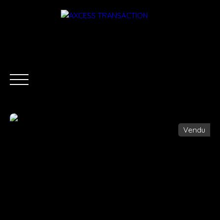
Vendu
ACCUEIL
ÉQUIPE
ACHETER
LOUER
ESTIMATI
Être rappelé