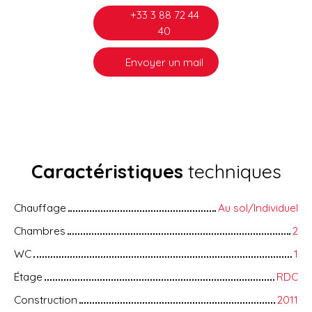
+33 3 88 72 44
40
Envoyer un mail
Caractéristiques
techniques
Chauffage
Au sol/Individuel
Chambres
2
WC
1
Étage
RDC
Construction
2011