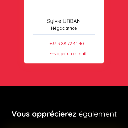
Sylvie URBAN
Négociatrice
+33 3 88 72 44 40
Envoyer un e-mail
Vous apprécierez
également