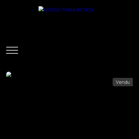
Vendu
ACCUEIL
ÉQUIPE
ACHETER
LOUER
ESTIMATI
Être rappelé