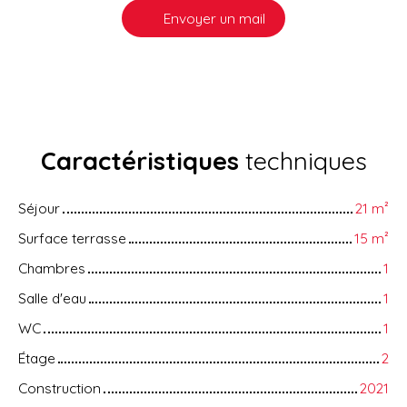
Envoyer un mail
Caractéristiques
techniques
Séjour
21
m²
Surface terrasse
15
m²
Chambres
1
Salle d'eau
1
WC
1
Étage
2
Construction
2021